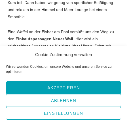
Kurs teil. Dann haben wir genug von sportlicher Betätigung
und relaxen in der Himmel und Meer Lounge bei einem
Smoothie.
Eine Waffel an der Eisbar am Pool versüßt uns den Weg zu
den
Einkaufspassagen Neuer Wall
. Hier wird ein
reichhaltiges Angebot von Kleidung über Uhren, Schmuck,
Parfüm und
Mein Schiff 3
Souvenirs angeboten. Wir studieren
Cookie-Zustimmung verwalten
das Angebot ausgiebig und kommen nicht umhin, das Ein
Wir verwenden Cookies, um unsere Website und unseren Service zu
oder Andere zu shoppen. Nach einem Snack im Außenbereich
optimieren.
des 24 Sunden Tag und Nacht Restaurants gönnen wir uns
einen Espresso in der Café Lounge und verbringen die
AKZEPTIEREN
restliche Zeit bis zum Abend mal hier mal da, doch meistens
an einer der vielen Bars im Außenbereich.
ABLEHNEN
EINSTELLUNGEN