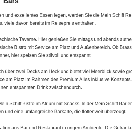
7 Bars
en und exzellentes Essen legen, werden Sie die Mein Schiff Rel
, viele davon bereits im Reisepreis enthalten.
riechische Taverne. Hier genießen Sie mittags und abends authen
sische Bistro mit Service am Platz und Außenbereich. Ob Brass
ner, hier speisen Sie stilvoll und entspannt.
sich über zwei Decks am Heck und bietet viel Meerblick sowie g
ce am Platz im Rahmen des Premium Alles Inklusive Konzepts. Di
r einen entspannten Drink zwischendurch.
in Schiff Bistro im Atrium mit Snacks. In der Mein Schiff Bar e
 und eine umfangreiche Barkarte, die flottenweit überzeugt.
ation aus Bar und Restaurant in urigem Ambiente. Die Getränke 