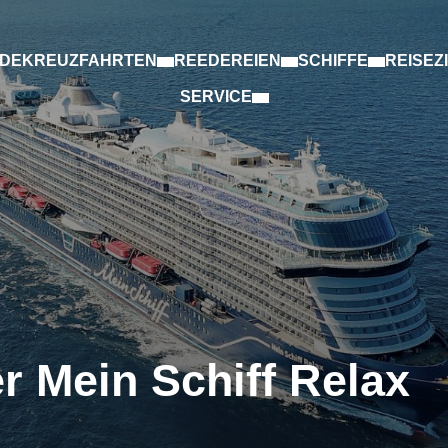
.DE
KREUZFAHRTEN
REEDEREIEN
SCHIFFE
REISEZ
SERVICE
 Mein Schiff Relax