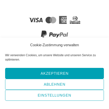
Cookie-Zustimmung verwalten
FOLGEN SIE UNS!
Wir verwenden Cookies, um unsere Website und unseren Service zu
optimieren.
AKZEPTIEREN
Facebook
YouTube
Instagram
ABLEHNEN
EINSTELLUNGEN
Copyright © 2026 e-hoi Blog