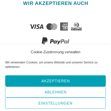
WIR AKZEPTIEREN AUCH
Cookie-Zustimmung verwalten
FOLGEN SIE UNS!
Wir verwenden Cookies, um unsere Website und unseren Service zu
optimieren.
AKZEPTIEREN
Facebook
YouTube
Instagram
ABLEHNEN
EINSTELLUNGEN
Copyright © 2026 e-hoi Blog