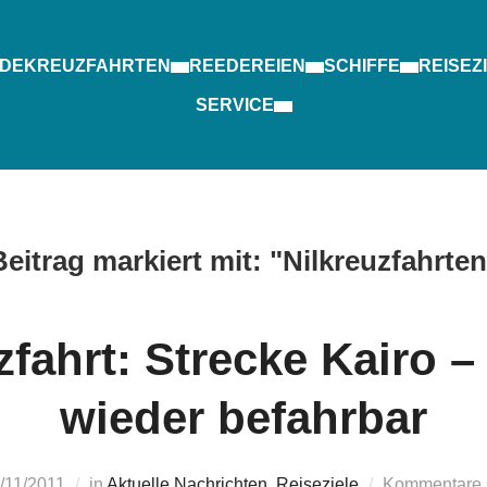
.DE
KREUZFAHRTEN
REEDEREIEN
SCHIFFE
REISEZ
SERVICE
Beitrag markiert mit: "Nilkreuzfahrten
zfahrt: Strecke Kairo 
wieder befahrbar
/11/2011
in
Aktuelle Nachrichten
,
Reiseziele
Kommentare s