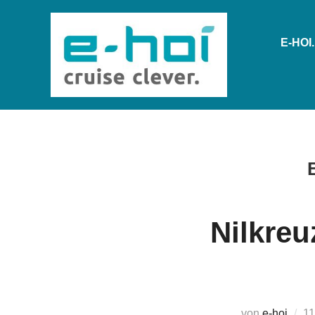
E-HOI
Nilkreu
von
e-hoi
11