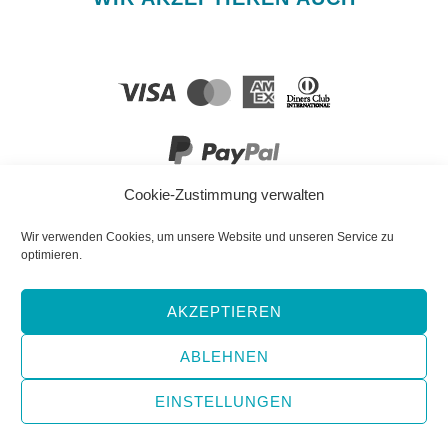
Cookie-Zustimmung verwalten
FOLGEN SIE UNS!
Wir verwenden Cookies, um unsere Website und unseren Service zu
optimieren.
AKZEPTIEREN
Facebook
YouTube
Instagram
ABLEHNEN
EINSTELLUNGEN
Copyright © 2026 e-hoi Blog