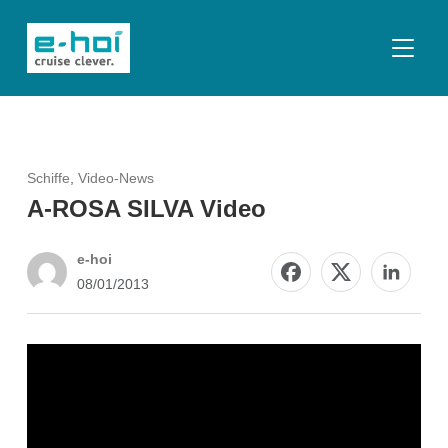
SEITE
Schiffe
,
Video-News
A-ROSA SILVA Video
e-hoi
08/01/2013